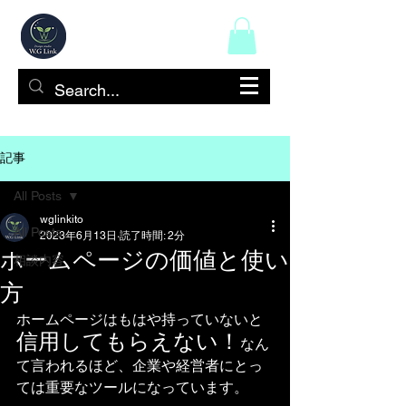
記事
All Posts
wglinkito
All Posts
2023年6月13日
読了時間: 2分
ホームページの価値と使い
相談内容
方
ホームページはもはや持っていないと
信用してもらえない！
なん
て言われるほど、企業や経営者にとっ
ては重要なツールになっています。