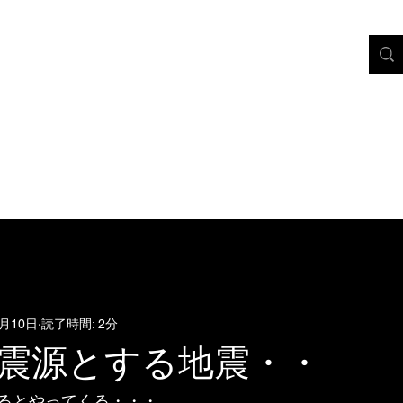
ページから 活用するホームページへ～
R動画・SNS広告制作
WEBサイト制作＆サポート
印刷物デザイン
2月10日
読了時間: 2分
震源とする地震・・
るとやってくる・・・。