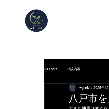
～作るだけのホーム
W.G Lin
k
ホーム
Smartpage HP制作
P
All Posts
相談内容
wglinkito
2025年1
八戸市を
大きな地震は寒くな